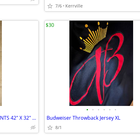
7/6
Kerrville
$30
•
•
•
•
•
•
13 PAIR MEN'S DOCKERS D3 PANTS 42" X 32" (NEW)
Budweiser Throwback Jersey XL
8/1