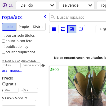
CL
Del Río
se vende
ro
ropa/​acc
todo
Propie
Distrib
+ n
buscar solo títulos
anuncio con foto
publicado hoy
ocultar duplicados
No se encontraron resultados lo
MILLAS DE LA UBICACIÓN

$500
usar mapa...
Precio
gratis
$
– $
MARCA Y MODELO