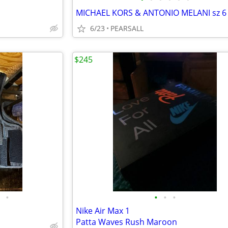
MICHAEL KORS & ANTONIO MELANI sz 6
6/23
PEARSALL
$245
•
•
•
•
Nike Air Max 1
Patta Waves Rush Maroon