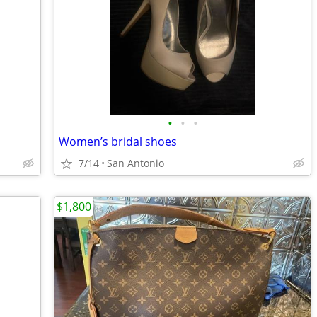
•
•
•
Women’s bridal shoes
7/14
San Antonio
$1,800