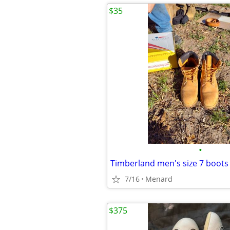
$35
•
Timberland men's size 7 boots
7/16
Menard
$375