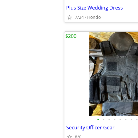
Plus Size Wedding Dress
7/24
Hondo
$200
•
•
•
•
•
•
•
•
Security Officer Gear
8/6