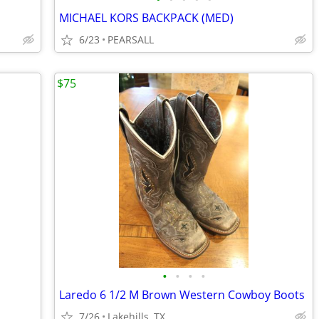
MICHAEL KORS BACKPACK (MED)
6/23
PEARSALL
$75
•
•
•
•
Laredo 6 1/2 M Brown Western Cowboy Boots
7/26
Lakehills, TX