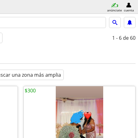
anúnciate
cuenta
1 - 6
de 60
scar una zona más amplia
$300