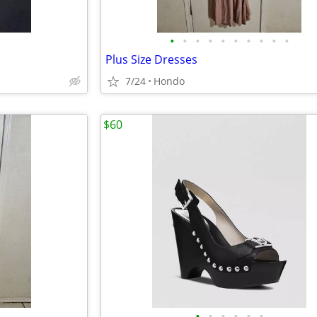
•
•
•
•
•
•
•
•
•
•
Plus Size Dresses
7/24
Hondo
$60
•
•
•
•
•
•