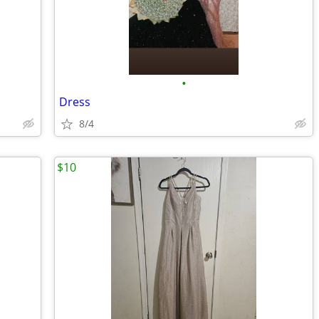
•
Dress
8/4
$10