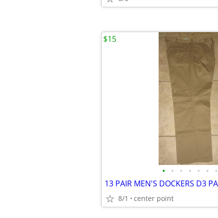
$15
•
•
•
•
•
•
•
8/1
center point