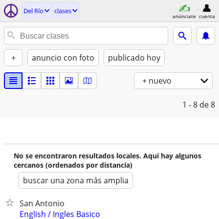
Del Río
clases
anúnciate
cuenta
+
anuncio con foto
publicado hoy
+ nuevo
1 - 8
de 8
No se encontraron resultados locales. Aquí hay algunos
cercanos (ordenados por distancia)
buscar una zona más amplia
San Antonio
English / Ingles Basico