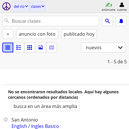
del río
clases
anúnciate
cuenta
+
anuncio con foto
publicado hoy
nuevos
1 - 5
de 5
No se encontraron resultados locales. Aquí hay algunos
cercanos (ordenados por distancia)
busca en un área más amplia
San Antonio
English / Ingles Basico