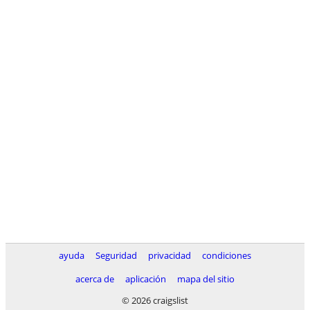
ayuda
Seguridad
privacidad
condiciones
acerca de
aplicación
mapa del sitio
© 2026 craigslist