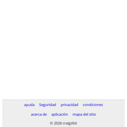
ayuda
Seguridad
privacidad
condiciones
acerca de
aplicación
mapa del sitio
© 2026 craigslist