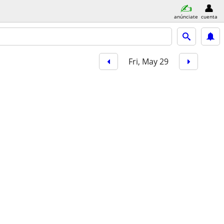
anúnciate
cuenta
Fri, May 29