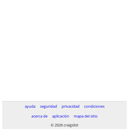
ayuda
seguridad
privacidad
condiciones
acerca de
aplicación
mapa del sitio
© 2026 craigslist