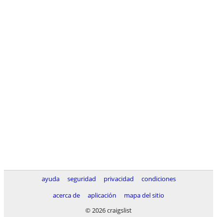
ayuda
seguridad
privacidad
condiciones
acerca de
aplicación
mapa del sitio
© 2026 craigslist