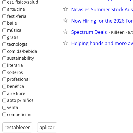
est. físico/salud
arte/cine
Newsies Summer Stock Aus
fest./feria
Now Hiring for the 2026 Fo
baile
música
Spectrum Deals
Killeen
8/
gratis
Helping hands and more av
tecnología
comida/bebida
sustainability
literaria
solteros
profesional
benéfica
aire libre
apto p/ niños
venta
competición
restablecer
aplicar