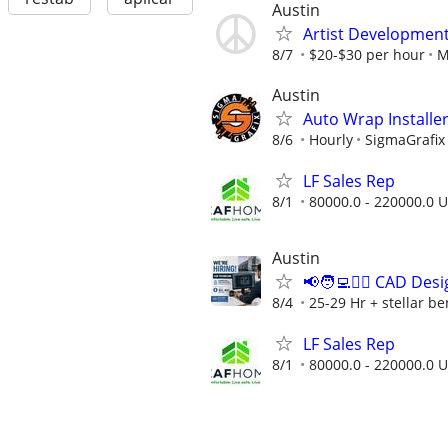
Austin
Artist Developmen
8/7
$20-$30 per hour
M
Austin
Auto Wrap Installe
8/6
Hourly
SigmaGrafix
LF Sales Rep
8/1
80000.0 - 220000.0 U
Austin
📢🧑‍💻👷‍♂️ CAD D
8/4
25-29 Hr + stellar b
LF Sales Rep
8/1
80000.0 - 220000.0 U