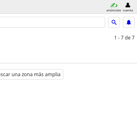
anúnciate
cuenta
1 - 7
de 7
scar una zona más amplia