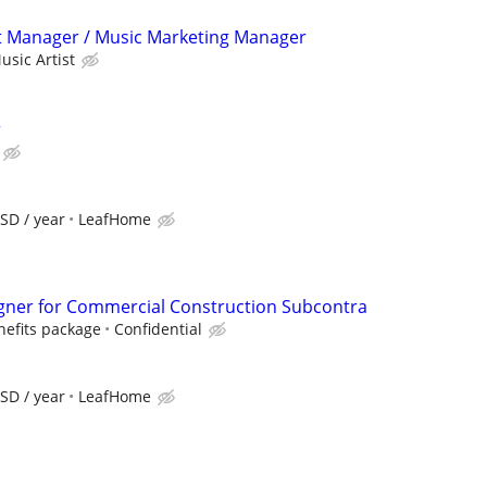
t Manager / Music Marketing Manager
usic Artist
r
SD / year
LeafHome
esigner for Commercial Construction Subcontra
enefits package
Confidential
SD / year
LeafHome