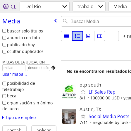
CL
Del Río
trabajo
Media
Media
buscar solo títulos
+ n
anuncio con foto
publicado hoy
ocultar duplicados
MILLAS DE LA UBICACIÓN

No se encontraron resultados lo
usar mapa...
posibilidad de
otp south
teletrabajo
LF Sales Rep
beca
8/1
100000.00 USD / yea
organización sin ánimo
de lucro
Austin, TX
Social Media Posts 
tipo de empleo
7/11
negotiable by task
restab
aplicar