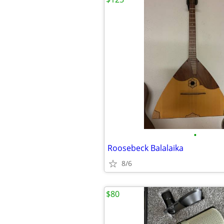
•
Roosebeck Balalaika
8/6
$80