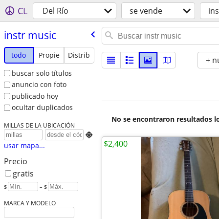
CL
Del Río
se vende
in
instr music
todo
Propie
Distrib
+ n
buscar solo títulos
anuncio con foto
publicado hoy
ocultar duplicados
No se encontraron resultados lo
MILLAS DE LA UBICACIÓN

$2,400
usar mapa...
Precio
gratis
$
– $
MARCA Y MODELO