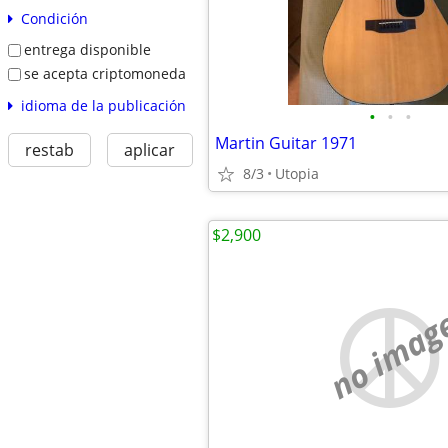
Condición
entrega disponible
se acepta criptomoneda
idioma de la publicación
•
•
•
Martin Guitar 1971
restab
aplicar
8/3
Utopia
$2,900
no imag