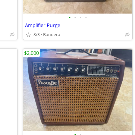
•
•
•
•
Amplifier Purge
8/3
Bandera
$2,000
•
•