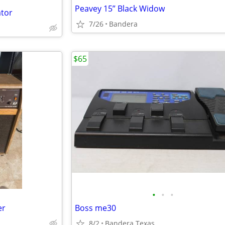
Peavey 15” Black Widow
tor
7/26
Bandera
$65
•
•
•
er
Boss me30
8/2
Bandera Texas