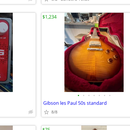
$1,234
•
•
•
•
•
•
•
Gibson les Paul 50s standard
8/8
$75