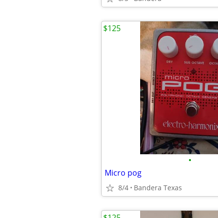
$125
•
Micro pog
8/4
Bandera Texas
$125