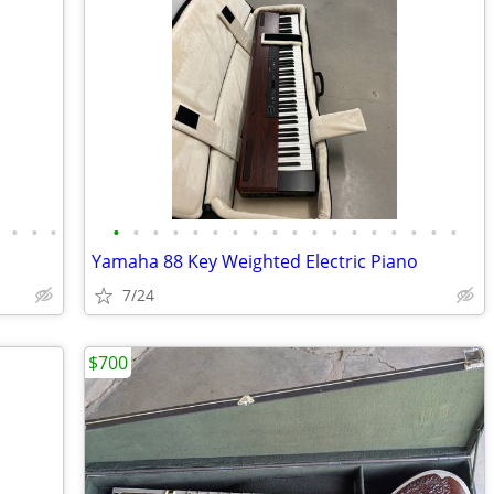
•
•
•
•
•
•
•
•
•
•
•
•
•
•
•
•
•
•
•
•
•
•
Yamaha 88 Key Weighted Electric Piano
7/24
$700