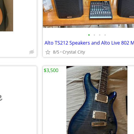
•
•
•
•
8/5
Crystal City
$3,500
e