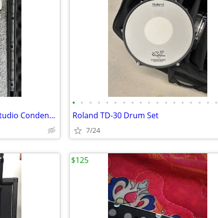
•
•
•
•
•
•
•
•
•
•
•
•
•
•
•
•
•
🎤 MXL 990 Large-Diaphragm Studio Condenser Microphone – Like New
Roland TD-30 Drum Set
7/24
$125