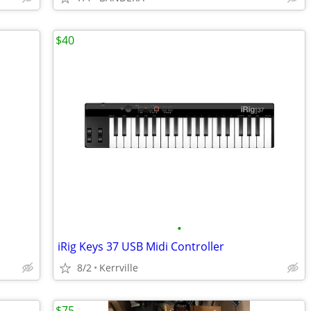
$40
•
iRig Keys 37 USB Midi Controller
8/2
Kerrville
$75