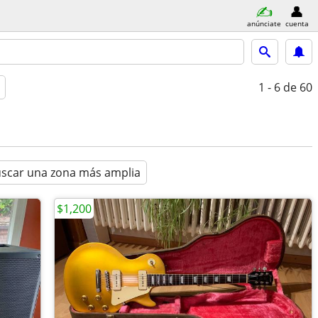
anúnciate
cuenta
1 - 6
de 60
scar una zona más amplia
$1,200