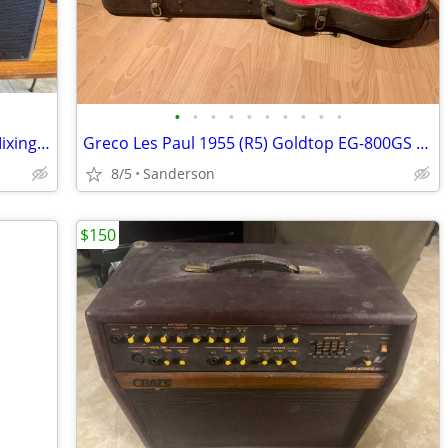
•
•
•
•
•
•
•
•
•
•
Alto TS212 Speakers and Alto Live 802 Mixing Board
Greco Les Paul 1955 (R5) Goldtop EG-800GS from 1980
8/5
Sanderson
$150