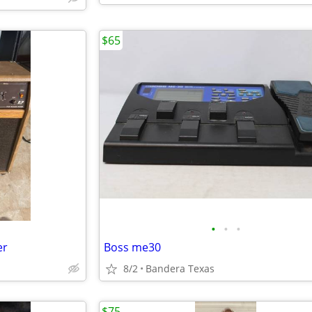
$65
•
•
•
er
Boss me30
8/2
Bandera Texas
$75