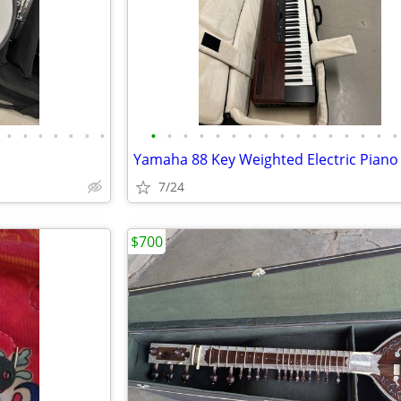
•
•
•
•
•
•
•
•
•
•
•
•
•
•
•
•
•
•
•
•
•
•
•
Yamaha 88 Key Weighted Electric Piano
7/24
$700