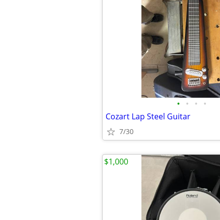
•
•
•
•
Cozart Lap Steel Guitar
7/30
$1,000