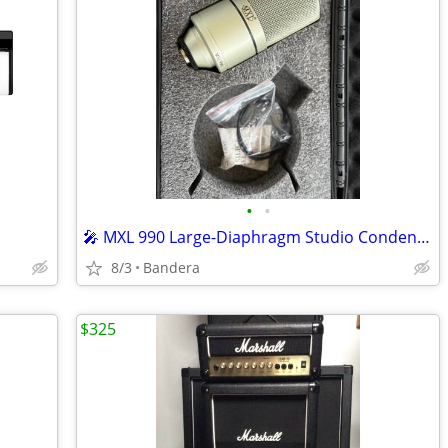
•
•
🎤 MXL 990 Large-Diaphragm Studio Condenser Microphone – Like New
8/3
Bandera
$325