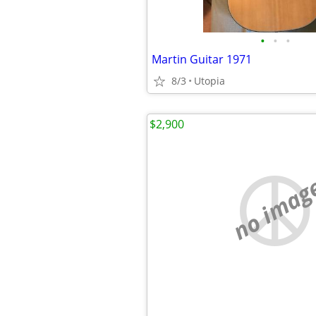
•
•
•
Martin Guitar 1971
8/3
Utopia
$2,900
no imag