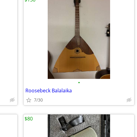
•
Roosebeck Balalaika
7/30
$80