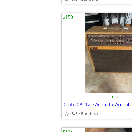
$150
•
•
Crate CA112D Acoustic Amplifi
8/3
Bandera
$125