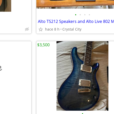
•
•
•
•
hace 8 h
Crystal City
$3,500
e
•