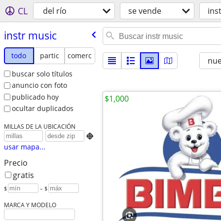
CL
del río
se vende
ins
instr music
todo
partic
comerc
nu
buscar solo títulos
anuncio con foto
publicado hoy
$1,000
ocultar duplicados
MILLAS DE LA UBICACIÓN

usar mapa...
Precio
gratis
$
– $
MARCA Y MODELO