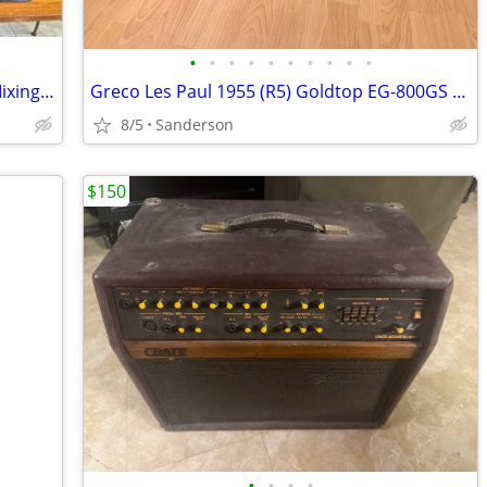
•
•
•
•
•
•
•
•
•
•
Alto TS212 Speakers and Alto Live 802 Mixing Board
Greco Les Paul 1955 (R5) Goldtop EG-800GS from 1980
8/5
Sanderson
$150
•
•
•
•