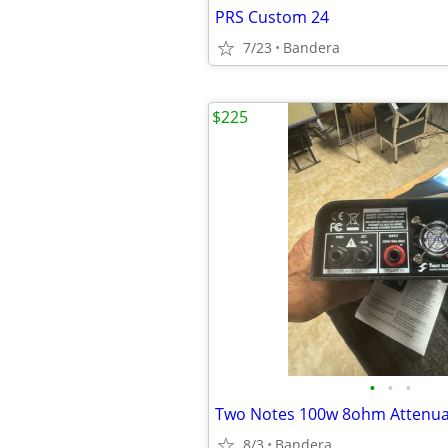
PRS Custom 24
7/23
Bandera
$225
•
•
•
Two Notes 100w 8ohm Attenua
8/3
Bandera