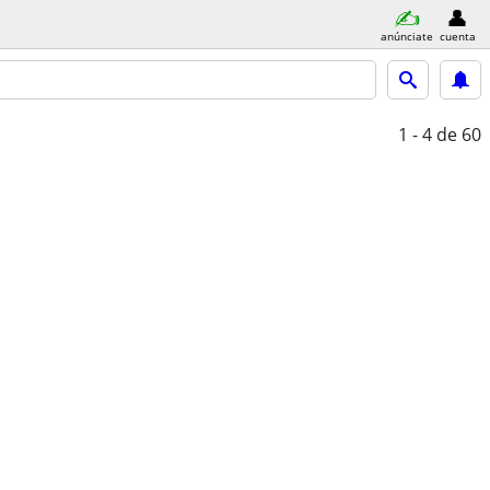
anúnciate
cuenta
1 - 4
de 60