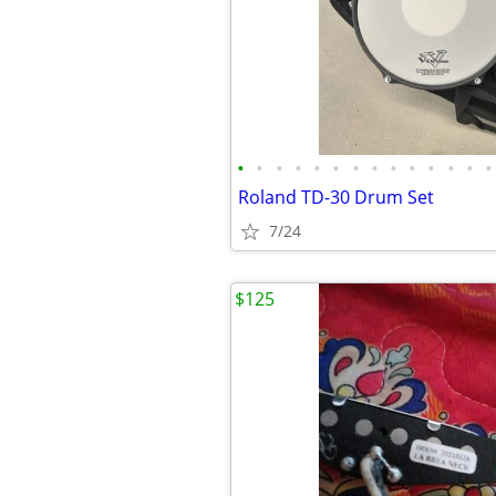
•
•
•
•
•
•
•
•
•
•
•
•
•
•
Roland TD-30 Drum Set
7/24
$125