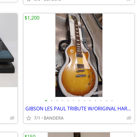
$1,200
•
•
•
•
•
•
•
•
•
•
•
•
•
GIBSON LES PAUL TRIBUTE W/ORIGINAL HARDSHELL CASE
7/1
BANDERA
$150