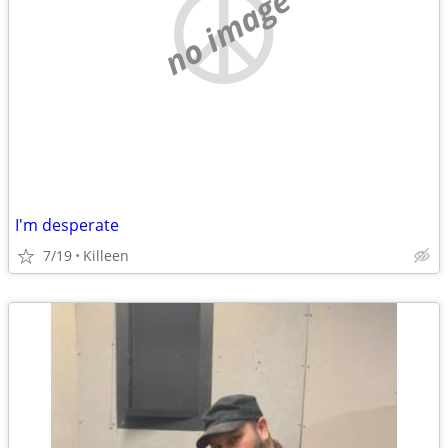
no image
I'm desperate
7/19
Killeen