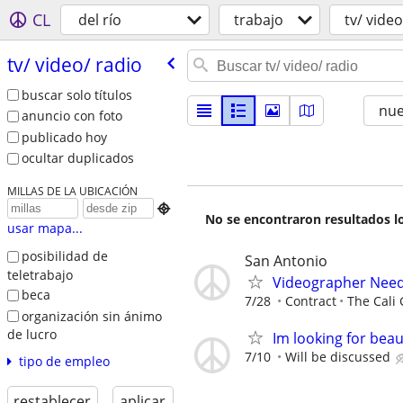
CL
del río
trabajo
tv/ video
tv/​ video/​ radio
buscar solo títulos
nu
anuncio con foto
publicado hoy
ocultar duplicados
MILLAS DE LA UBICACIÓN

No se encontraron resultados lo
usar mapa...
posibilidad de
San Antonio
teletrabajo
Videographer Nee
beca
7/28
Contract
The Cali
organización sin ánimo
de lucro
Im looking for beau
7/10
Will be discussed
tipo de empleo
restablecer
aplicar