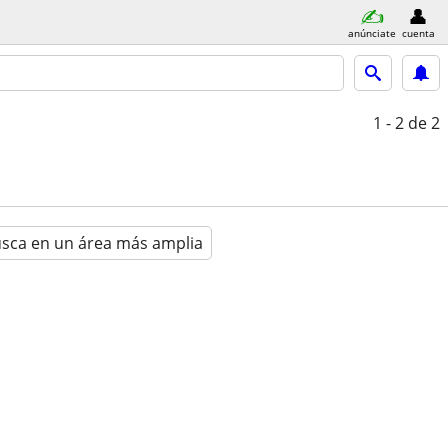
anúnciate
cuenta
1 - 2
de 2
sca en un área más amplia